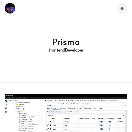
>
구
독
하
기
Prisma
frontendDeveloper