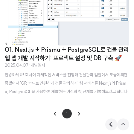
01. Next.js + Prisma + PostgreSQL로 건물 관리
웹 앱 개발 시작하기: 프로젝트 설정 및 DB 구축 🚀
2025.04.07
·
개발일지
안녕하세요! 회사에 자체적인 서비스를 진행해 건물관리 입찰에서 도움이되면
좋겠어서 'QR 코드로 간편하게 건물 관리하기' 웹 서비스를 Next.js와 Prism
a, PostgreSQL을 사용하여 개발하는 여정의 첫 단계를 기록해보려고 합니다.
풀스택에 대한 도전이기도해요.. 비슷한 스택으로 프로젝트를 시작하시려는 분
들께 도움이 되기를 바랍니다. 프로젝트 목표:관리자, 중간관리자, 노동자 역할
1
분담시설 및 점검표 등록/관리시설 QR 코드 생성 및 스캔을 통한 점검 접근노
동자 역할 확인 및 PIN 인증 후 점검 수행점검 결과(사진 포함) 기록 및 조회(추
테
상
마
단
가) 웹소켓 기반 채팅 기능기술 스택:프레임워크: Next.js (App Router)데이